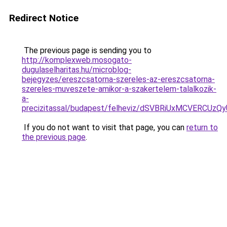
Redirect Notice
The previous page is sending you to
http://komplexweb.mosogato-
dugulaselharitas.hu/microblog-
bejegyzes/ereszcsatorna-szereles-az-ereszcsatorna-
szereles-muveszete-amikor-a-szakertelem-talalkozik-
a-
precizitassal/budapest/felheviz/dSVBRiUxMCVE
If you do not want to visit that page, you can
return to
the previous page
.