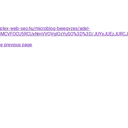
mplex-web-seo.hu/microblog-bejegyzes/adel-
yU4MCVFOCU5RCUxNmVVQVglQzYuSQ%3D%3D/JUYxJUEzJURCJ
he previous page
.