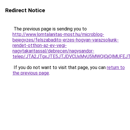
Redirect Notice
The previous page is sending you to
http://www.lomtalanitas-most.hu/microblog-
bejegyzes/felszabadito-erzes-hogyan-varazsoljunk-
rendet-otthon-az-ev-vegi-
nagytakaritassal/debrecen/nagysandor-
telep/JTA2JTgxJTE5JTJDVCUxMyU5MWQlQjQlMUFEJ
If you do not want to visit that page, you can
return to
the previous page
.